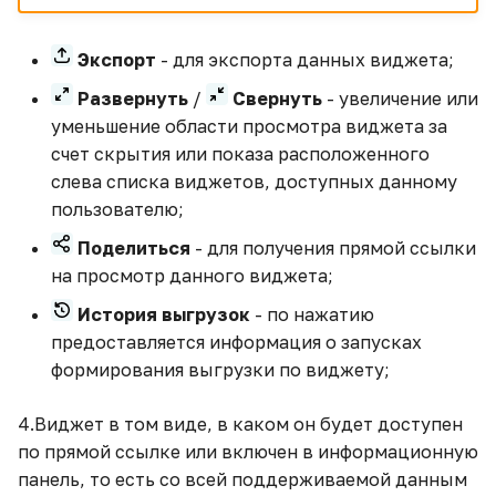
Построение виджета
"Карта"
Экспорт
- для экспорта данных виджета;
Развернуть
/
Свернуть
- увеличение или
Примеры использования
уменьшение области просмотра виджета за
переменных
счет скрытия или показа расположенного
слева списка виджетов, доступных данному
Пример использования
пользователю;
ETL-блока "Декоратор"
Поделиться
- для получения прямой ссылки
Пример расчета разных
на просмотр данного виджета;
агрегатов на разных
История выгрузок
- по нажатию
уровнях группировки
предоставляется информация о запусках
формирования выгрузки по виджету;
Пример создания гео-
виджета с метками
4.Виджет в том виде, в каком он будет доступен
по прямой ссылке или включен в информационную
Простая установка
панель, то есть со всей поддерживаемой данным
Jupyter Notebook