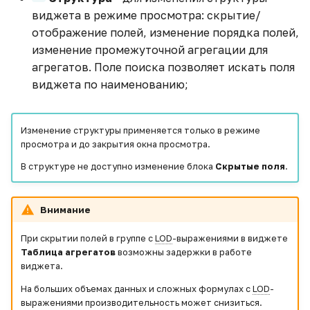
виджета в режиме просмотра: скрытие/
Общий гайд по созданию
отображение полей, изменение порядка полей,
HTML виджетов с Apache
изменение промежуточной агрегации для
Echarts
агрегатов. Поле поиска позволяет искать поля
виджета по наименованию;
Отображение нескольких
показателей в одном
тренде
Изменение структуры применяется только в режиме
просмотра и до закрытия окна просмотра.
Подключение
В структуре не доступно изменение блока
Скрытые поля
.
источников из облачного
хранилища
Внимание
Подключение к 1С
При скрытии полей в группе с
LOD
-выражениями в виджете
Таблица агрегатов
возможны задержки в работе
Получение данных с
виджета.
google sheets в ETL с
На больших объемах данных и сложных формулах с
LOD
-
помощью python
выражениями производительность может снизиться.