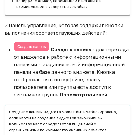
копируйте
алиас
у переменной и вставьте в
Как изменить тип поля
Текст
наименование в квадратных скобках.
Древовидная карта
Как построить опорную
Работа с каталогами
линию
Тепловая карта
3.Панель управления, которая содержит кнопки
выполнения соответствующих действий:
Как посчитать АППГ
Карта
(аналогичный период
Создать панель
- для перехода
прошлого года)
Плиточная карта
от виджетов к работе с информационными
панелями - создания новой информационной
Кнопка-переключатель
Облако тегов
панели на базе данного виджета. Кнопка
для виджета
отображается в интерфейсе, если у
KPI
пользователя или группы есть доступ к
Кнопка-переключатель
системной группе
Просмотр панелей
;
для выбора периода
Тренд
Создание панели виджета может быть заблокировано,
Когортный анализ
Датчик
если квоты на создание виджетов закончились.
Количество квот определяется лицензией с
Линейный график с
HTML
ограничениями по количеству активных объектов.
пиковыми значениями