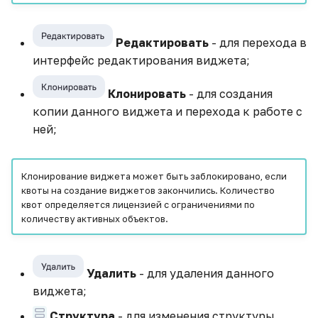
Диаграмма потоков
Моя первая ML-модель
Редактировать
- для перехода в
Воронка
интерфейс редактирования виджета;
Настройка
автоматического сбора
Каскадная диаграмма
Клонировать
- для создания
статистики из Telegram
копии данного виджета и перехода к работе с
Диаграмма с
ней;
Настройка виджета
сегментацией
Тренд
Клонирование виджета может быть заблокировано, если
Настройка цветового
квоты на создание виджетов закончились. Количество
квот определяется лицензией с ограничениями по
оформления виджета
количеству активных объектов.
Обновление данных и
Airflow
Удалить
- для удаления данного
виджета;
Обогащение данных —
вычисляемые поля
Структура
- для изменения структуры