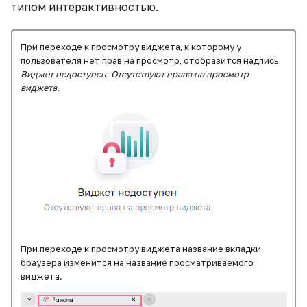
типом интерактивностью.
Работа с web-сервисами
При переходе к просмотру виджета, к которому у
пользователя нет прав на просмотр, отобразится надпись
Расчетные агрегаты и
Виджет недоступен. Отсутствуют права на просмотр
встроенные функции
виджета.
Создание
анимированного графика
Соединение таблиц
факта и плана с разными
уровнями детализации
Создание виджета
Воронки
При переходе к просмотру виджета название вкладки
браузера изменится на название просматриваемого
виджета.
Создание рассылок