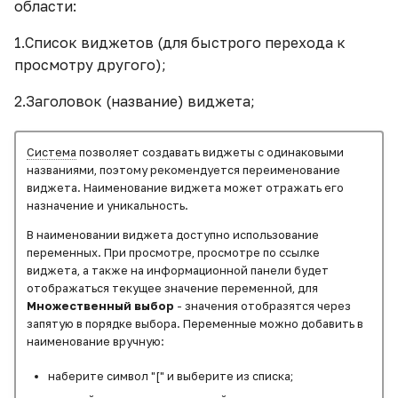
области:
Замена источников в
Комбинированная
данных
Общий доступ
модели данных
диаграмма с
1.Список виджетов (для быстрого перехода к
накоплением (верт.)
ETL-блоки
Наследуемые права
просмотру другого);
Заполнение вычисляемой
2.Заголовок (название) виджета;
таблицы данными из
Комбинированная
Вычисляемые поля
Действия пользователей
таблицы источника
диаграмма (гор.)
Вычисляемые таблицы
Фильтры
Система
позволяет создавать виджеты с одинаковыми
Заполнение пустых
Комбинированная
названиями, поэтому рекомендуется переименование
значений датасета
диаграмма с
виджета. Наименование виджета может отражать его
ETL-редактор
Переменные
назначение и уникальность.
накоплением (гор.)
Звёздный рейтинг
Работа с каталогами
В наименовании виджета доступно использование
Контейнеры
Круговая диаграмма
переменных. При просмотре, просмотре по ссылке
виджета, а также на информационной панели будет
Интеграция с ФРНСИ в
Вкладки
отображаться текущее значение переменной, для
сфере здравоохранения
Кольцевая диаграмма
Множественный выбор
- значения отобразятся через
Кнопки
запятую в порядке выбора. Переменные можно добавить в
Как встроить виджет в
Полярная диаграмма
наименование вручную:
сайт
Изображения
наберите символ "[" и выберите из списка;
Пузырьковая диаграм