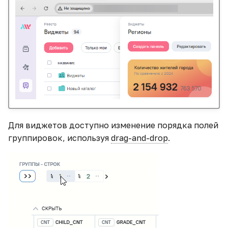
Тепловая карта с
кастомной стилизацией
Транспонирование
таблицы
Фильтры, их виды и
особенности
Что такое LOD-
Для виджетов доступно изменение порядка полей
выражения и их
группировок, используя
drag-and-drop
.
практическое
применение
Экспорт данных в Google
Таблицы