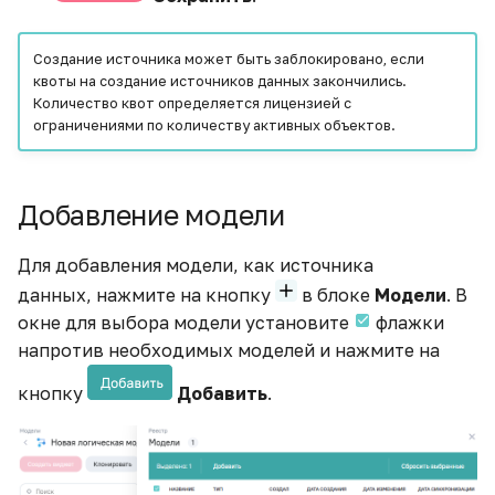
Тепловая карта с
кастомной стилизацией
Создание источника может быть заблокировано, если
квоты на создание источников данных закончились.
Транспонирование
Количество квот определяется лицензией с
таблицы
ограничениями по количеству активных объектов.
Фильтры, их виды и
особенности
Добавление модели
Что такое LOD-
Для добавления модели, как источника
выражения и их
данных, нажмите на кнопку
в блоке
Модели
. В
практическое
окне для выбора модели установите
флажки
применение
напротив необходимых моделей и нажмите на
Экспорт данных в Google
кнопку
Добавить
.
Таблицы