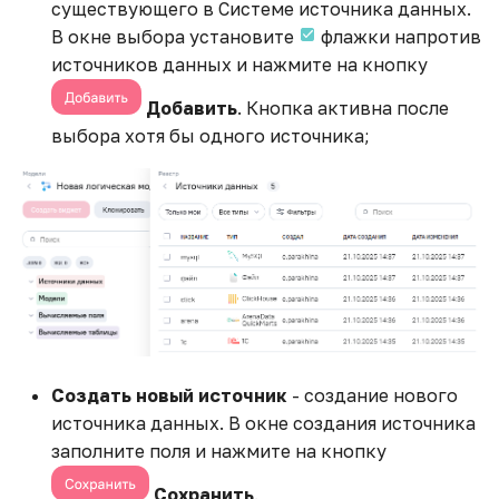
существующего в Системе источника данных.
В окне выбора установите
флажки напротив
Работа с web-сервисами
источников данных и нажмите на кнопку
Расчетные агрегаты и
Добавить
. Кнопка активна после
встроенные функции
выбора хотя бы одного источника;
Создание
анимированного графика
Соединение таблиц
факта и плана с разными
уровнями детализации
Создание виджета
Создать новый источник
- создание нового
Воронки
источника данных. В окне создания источника
заполните поля и нажмите на кнопку
Создание рассылок
Сохранить
.