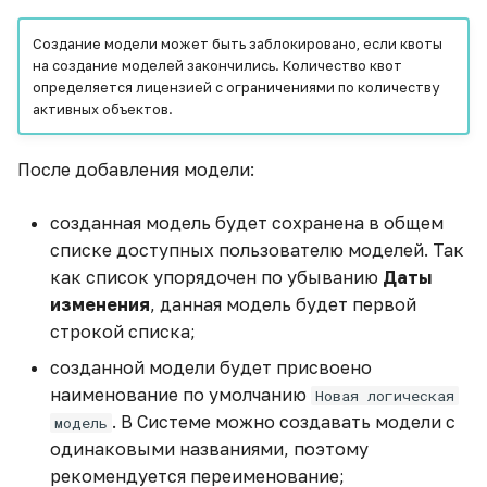
Замена источников в
Комбинированная
Добавление иерархии
Общий доступ
Создание модели может быть заблокировано, если квоты
модели данных
диаграмма с
для даты
Удаление виджета
на создание моделей закончились. Количество квот
накоплением (верт.)
Наследуемые права
определяется лицензией с ограничениями по количеству
Заполнение вычисляемой
Настройки колонок
Клонирование виджета
активных объектов.
таблицы данными из
Комбинированная
данных
Действия пользователей
таблицы источника
диаграмма (гор.)
Экспорт данных
После добавления модели:
Редактирование
Фильтры
Заполнение пустых
Комбинированная
колонки
Управление публичным
созданная модель будет сохранена в общем
значений датасета
диаграмма с
доступом
Переменные
списке доступных пользователю моделей. Так
накоплением (гор.)
Скрытие колонки
как список упорядочен по убыванию
Даты
Звёздный рейтинг
Email рассылки
Контейнеры
изменения
, данная модель будет первой
Круговая диаграмма
Добавление ETL-блока
строкой списка;
Интеграция с ФРНСИ в
Общий доступ
Вкладки
сфере здравоохранения
Кольцевая диаграмма
Обновление структуры
созданной модели будет присвоено
объектов
наименование по умолчанию
Наследуемые права
Новая логическая
Кнопки
Как встроить виджет в
Полярная диаграмма
. В Системе можно создавать модели с
модель
сайт
Загрузка данных модели
одинаковыми названиями, поэтому
Действия пользователей
Изображения
Пузырьковая диаграм
в хранилище
рекомендуется переименование;