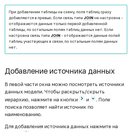
Общий гайд по созданию
При добавлении таблицы на схему, поля таблиц сразу
добавляются в превью. Если связь типа
JOIN
не настроена -
HTML виджетов с Apache
отображаются данные только первой добавленной
Echarts
таблицы, по остальным полям таблиц данных нет. Если
настроена связь типа
JOIN
- отображаются данные полей
Отображение нескольких
таблиц участвующих в связи, по остальным полям данных
показателей в одном
нет.
тренде
Подключение
Добавление источника данных
источников из облачного
хранилища
В левой части окна можно посмотреть источники
данных модели. Чтобы раскрыть/скрыть
Подключение к 1С
иерархию, нажмите на кнопки
и
. Поле
поиска позволяет найти источник по
Получение данных с
наименованию.
google sheets в ETL с
помощью python
Для добавления источника данных нажмите на