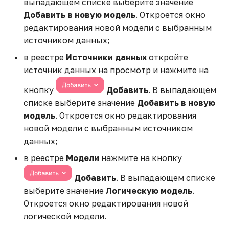
выпадающем списке выберите значение
панели
виджетов
Заполнение
Столбчатая
Расчетные агрегаты
и
Виджет на HTML - KPI +
вычисляемой таблицы
Добавить в новую модель
горизонтальная
. Откроется окно
Создание модели из
Даты и времени
я
фото сотрудников
диаграмма
источника
Управление фильтрами
редактирования новой модели с выбранным
Настройка
Добавление
форматирования
источником данных;
п
вычисляемых полей
Взаимозависимые
Столбчатая
Общий доступ
Закладки
в реестре
Источники данных
откройте
о
фильтры через HTML-
горизонтальная
Переменные
источник данных на просмотр и нажмите на
виджет
диаграмма с
Настройка структуры
Наследуемые права
Просмотр панели
и
накоплением
данных
кнопку
Добавить
. В выпадающем
Параметры поля в
с
Граф зависимостей
Действия пользователей
структуре
Удаление панели
списке выберите значение
Добавить в новую
аналитических объектов
Радар
Связи данных типа JOIN
модель
. Откроется окно редактирования
к
Работа с каталогами
Публикация виджета
Клонирование панели
новой модели с выбранным источником
а
Добавление текстового
Линейный график
Связи данных типа
данных;
описания к дашборду
UNION
Создание
Экспорт данных
в реестре
Модели
нажмите на кнопку
Линейный график с
информационной панели
Добавление шапки в
накоплением
Объединение данных в
Управление публичным
Добавить
. В выпадающем списке
аналитическую панель
группы
Просмотр виджета
доступом
выберите значение
Логическую модель
.
Комбинированная
Откроется окно редактирования новой
Зависимые фильтры
диаграмма (верт.)
Добавление иерархии
Просмотр данных в
Email рассылки
логической модели.
модели