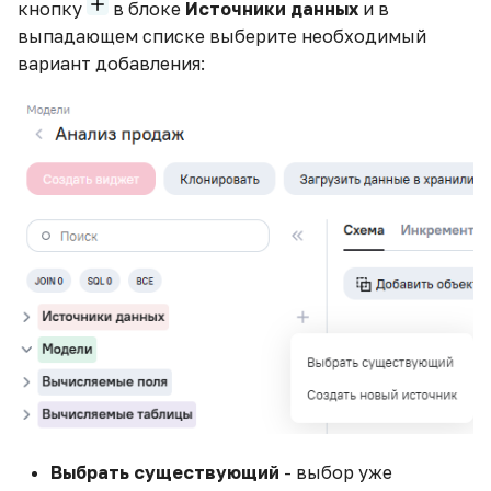
кнопку
в блоке
Источники данных
и в
Построение виджета
выпадающем списке выберите необходимый
"Карта"
вариант добавления:
Примеры использования
переменных
Пример использования
ETL-блока "Декоратор"
Пример расчета разных
агрегатов на разных
уровнях группировки
Пример создания гео-
виджета с метками
Простая установка
Выбрать существующий
- выбор уже
Jupyter Notebook