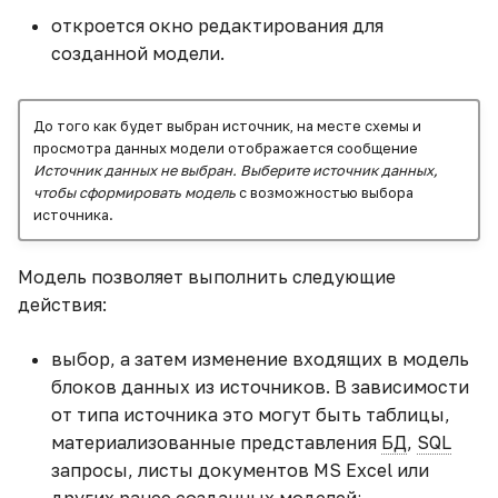
Как изменить тип поля
Замена модели
Текст
откроется окно редактирования для
Древовидная карта
созданной модели.
Как построить опорную
Просмотр модели
Работа с каталогами
линию
Тепловая карта
виджета
До того как будет выбран источник, на месте схемы и
Как посчитать АППГ
Карта
просмотра данных модели отображается сообщение
Просмотр виджетов
(аналогичный период
Источник данных не выбран. Выберите источник данных,
модели
чтобы сформировать модель
с возможностью выбора
прошлого года)
Плиточная карта
источника.
Работа с каталогами
Кнопка-переключатель
Облако тегов
Модель позволяет выполнить следующие
для виджета
действия:
KPI
Кнопка-переключатель
выбор, а затем изменение входящих в модель
для выбора периода
Тренд
блоков данных из источников. В зависимости
от типа источника это могут быть таблицы,
Когортный анализ
Датчик
материализованные представления
БД
,
SQL
запросы, листы документов MS Excel или
Линейный график с
HTML
пиковыми значениями
других ранее созданных моделей;