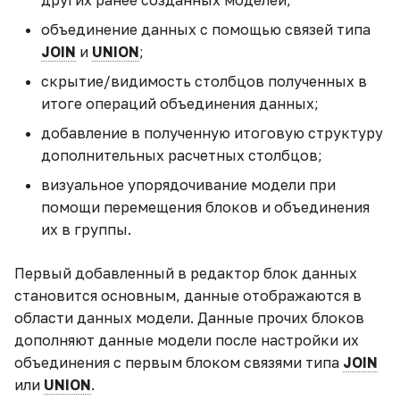
Диаграмма потоков
объединение данных с помощью связей типа
Моя первая ML-модель
JOIN
и
UNION
;
Воронка
скрытие/видимость столбцов полученных в
Настройка
итоге операций объединения данных;
автоматического сбора
Каскадная диаграмма
статистики из Telegram
добавление в полученную итоговую структуру
дополнительных расчетных столбцов;
Диаграмма с
Настройка виджета
сегментацией
визуальное упорядочивание модели при
Тренд
помощи перемещения блоков и объединения
их в группы.
Настройка цветового
оформления виджета
Первый добавленный в редактор блок данных
становится основным, данные отображаются в
Обновление данных и
области данных модели. Данные прочих блоков
Airflow
дополняют данные модели после настройки их
объединения с первым блоком связями типа
JOIN
Обогащение данных —
или
UNION
.
вычисляемые поля