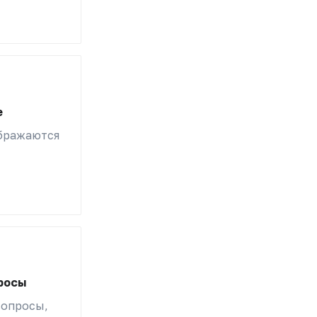
е
бражаются
росы
вопросы,