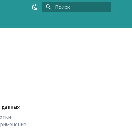
Инициализация поиска
 данных
отки
применение,