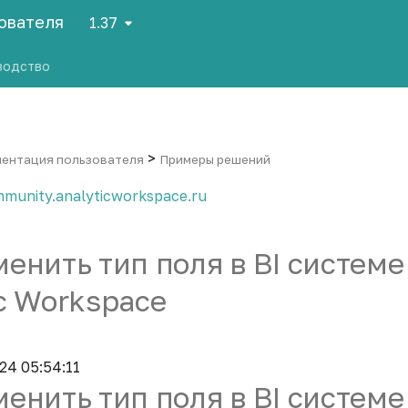
зователя
1.37
водство
>
ентация пользователя
Примеры решений
munity.analyticworkspace.ru
менить тип поля в BI системе
ic Workspace
24 05:54:11
менить тип поля в BI системе