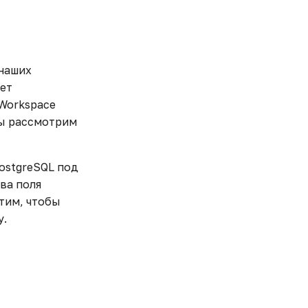
 наших
жет
 Workspace
мы рассмотрим
ostgreSQL под
ва поля
отим, чтобы
у.