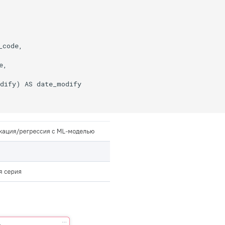
code,

,

dify) AS date_modify
