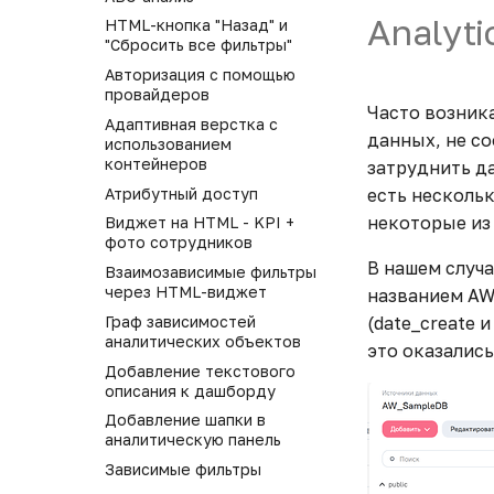
источника
Удаление модели
Предпросмотр панели
Analyt
Расчетные агрегаты
Провайдеры
Настройка рассылки по
HTML-кнопка "Назад" и
Общий доступ
Клонирование модели
Управление структурой
email
"Сбросить все фильтры"
Настройка
Публичные ссылки
Наследуемые права
Создание виджета из
панели
форматирования
Публичные ссылки
Авторизация с помощью
модели
Действия пользователей
Управление фильтрами
провайдеров
Переменные
Действия пользователей
Часто возника
Общий доступ
Работа с каталогами
Закладки
Адаптивная верстка с
Параметры поля в
данных, не с
Правила доступа
использованием
структуре
Просмотр панели
контейнеров
затруднить да
Наследуемые права
Публикация виджета
Удаление панели
Атрибутный доступ
есть нескольк
Действия пользователей
Создание информационной
Клонирование панели
некоторые из 
Виджет на HTML - KPI +
Настройка индексов
панели
Экспорт данных
фото сотрудников
Настройка обновления
Просмотр виджета
В нашем случ
Управление публичным
Взаимозависимые фильтры
данных
Просмотр данных в модели
доступом
через HTML-виджет
названием AW
ETL-блоки
Удаление виджета
Email рассылки
Граф зависимостей
(date_create 
Вычисляемые поля
аналитических объектов
это оказались
Клонирование виджета
Общий доступ
Вычисляемые таблицы
Добавление текстового
Экспорт данных
Наследуемые права
описания к дашборду
ETL-редактор
Управление публичным
Действия пользователей
Добавление шапки в
Работа с каталогами
доступом
Фильтры
аналитическую панель
Email рассылки
Переменные
Зависимые фильтры
Общий доступ