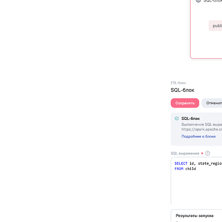
горизонтальная
диаграмма с накоплением
Радар
Линейный график
Линейный график с
накоплением
Комбинированная
диаграмма (верт.)
Комбинированная
диаграмма с накоплением
(верт.)
Комбинированная
диаграмма (гор.)
Комбинированная
диаграмма с накоплением
(гор.)
Круговая диаграмма
Кольцевая диаграмма
Полярная диаграмма
Пузырьковая диаграмма