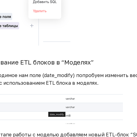
ование ETL блоков в “Моделях”
одимое нам поле (date_modify) попробуем изменить в
с использованием ETL блока в моделях.
этапе работы с моделью добавляем новый ETL-блок “S