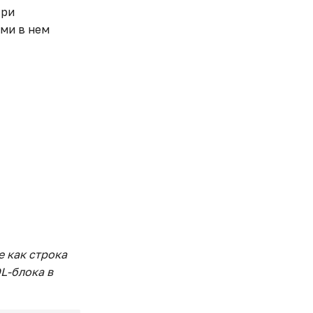
При
ми в нем
е как строка
L-блока в