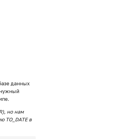
базе данных
 нужный
ипе.
R), но нам
ию TO_DATE в