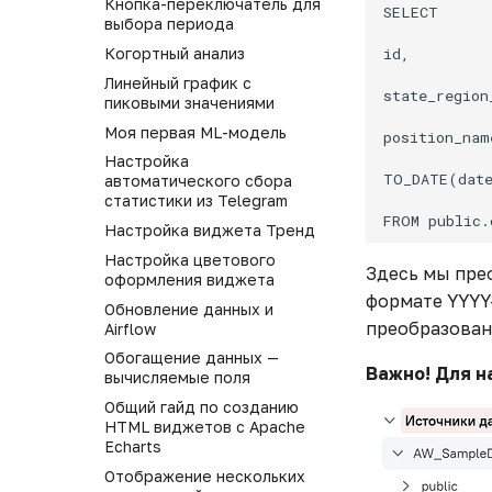
Кнопка-переключатель для
SELECT

выбора периода
id,

Когортный анализ
Линейный график с
state_region_
пиковыми значениями
Моя первая ML-модель
position_name
Настройка
TO_DATE(date
автоматического сбора
статистики из Telegram
Настройка виджета Тренд
Настройка цветового
Здесь мы прео
оформления виджета
формате YYYY
Обновление данных и
преобразован
Airflow
Обогащение данных —
Важно! Для н
вычисляемые поля
Общий гайд по созданию
HTML виджетов с Apache
Echarts
Отображение нескольких