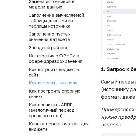
Контейнеры
Замена источников в
Наследуемые права
модели данных
Вкладки
Действия пользователей
Заполнение вычисляемой
Кнопки
таблицы данными из
Замена модели
Изображения
таблицы источника
Просмотр модели виджета
Текст
Заполнение пустых
Просмотр виджетов
значений датасета
Работа с каталогами
модели
Звёздный рейтинг
Работа с каталогами
Интеграция с ФРНСИ в
сфере здравоохранения
1. Запрос к б
Как встроить виджет в
сайт
Самый первый
Как изменить тип поля
(источнику д
Как построить опорную
линию
формат, даже
Как посчитать АППГ
Пример: если 
(аналогичный период
прошлого года)
нужно преобр
Кнопка-переключатель для
запросе:
виджета