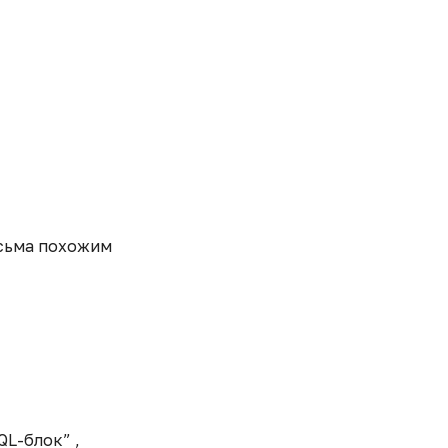
есьма похожим
QL-блок” ,