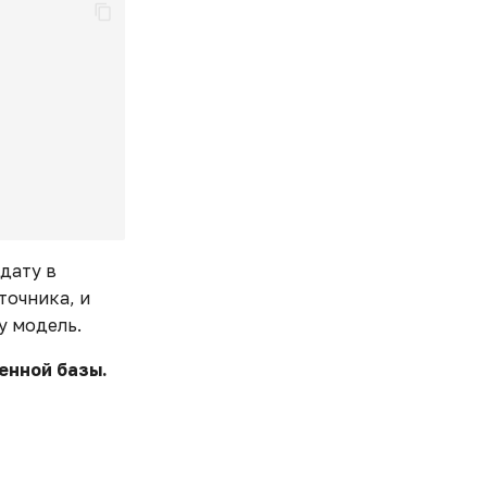
 дату в
точника, и
у модель.
енной базы.