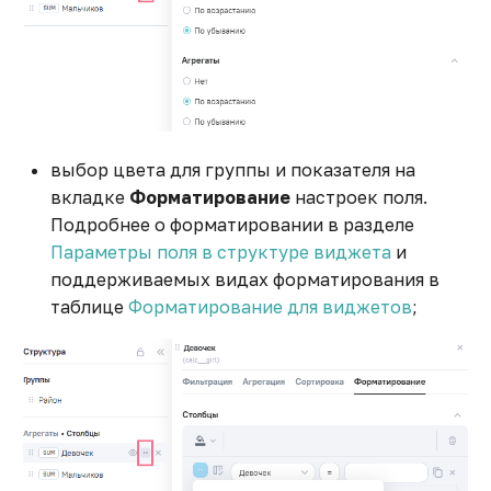
Построение виджета
"Карта"
Примеры использования
переменных
выбор цвета для группы и показателя на
Пример использования
вкладке
Форматирование
настроек поля.
ETL-блока "Декоратор"
Подробнее о форматировании в разделе
Параметры поля в структуре виджета
и
Пример расчета разных
поддерживаемых видах форматирования в
агрегатов на разных
таблице
Форматирование для виджетов
;
уровнях группировки
Пример создания гео-
виджета с метками
Простая установка
Jupyter Notebook