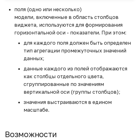
Как изменить тип поля
Замена модели
Текст
поля (одно или несколько)
модели, включенные в область столбцов
Как построить опорную
Просмотр модели
Работа с каталогами
виджета, используются для формирования
линию
виджета
горизонтальной оси - показатели. При этом:
Как посчитать АППГ
Просмотр виджетов
для каждого поля должен быть определен
(аналогичный период
модели
тип агрегации промежуточных значений
прошлого года)
данных;
Работа с каталогами
данные каждого из полей отображаются
Кнопка-переключатель
как столбцы отдельного цвета,
для виджета
сгруппированные по значениям
вертикальной оси (группы столбцов);
Кнопка-переключатель
для выбора периода
значения выстраиваются в едином
масштабе.
Когортный анализ
Линейный график с
Возможности
пиковыми значениями