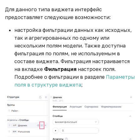
Для данного типа виджета интерфейс
Моя первая ML-модель
предоставляет следующие возможности:
настройка фильтрации данных как исходных,
Настройка
так и агрегированных по одному или
автоматического сбора
статистики из Telegram
нескольким полям модели. Также доступна
фильтрация по полям, не используемым в
Настройка виджета
составе виджета. Фильтрация настраивается
Тренд
на вкладке
Фильтрация
настроек поля.
Подробнее о фильтрации в разделе
Параметры
Настройка цветового
поля в структуре виджета
;
оформления виджета
Обновление данных и
Airflow
Обогащение данных —
вычисляемые поля