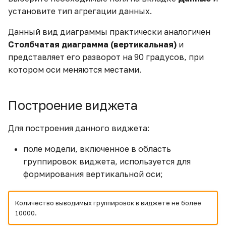
Замена источников в
данных
установите тип агрегации данных.
Общий доступ
модели данных
Удаление виджета
Данный вид диаграммы практически аналогичен
ETL-блоки
Наследуемые права
Столбчатая диаграмма (вертикальная)
и
Заполнение вычисляемой
Клонирование виджета
представляет его разворот на 90 градусов, при
таблицы данными из
Вычисляемые поля
Действия пользователей
котором оси меняются местами.
таблицы источника
Экспорт данных
Вычисляемые таблицы
Фильтры
Заполнение пустых
Управление публичным
Построение виджета
значений датасета
ETL-редактор
доступом
Переменные
Для построения данного виджета:
Звёздный рейтинг
Работа с каталогами
Email рассылки
Контейнеры
поле модели, включенное в область
Интеграция с ФРНСИ в
Общий доступ
Вкладки
группировок виджета, используется для
сфере здравоохранения
формирования вертикальной оси;
Наследуемые права
Кнопки
Как встроить виджет в
Количество выводимых группировок в виджете не более
сайт
Действия пользователей
Изображения
10000.