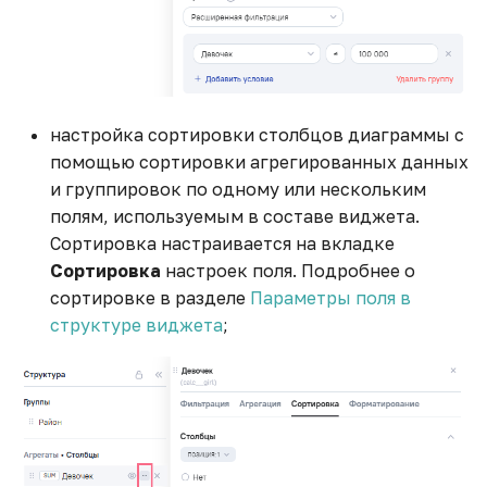
Общий гайд по созданию
HTML виджетов с Apache
Echarts
настройка сортировки столбцов диаграммы с
Отображение нескольких
помощью сортировки агрегированных данных
показателей в одном
и группировок по одному или нескольким
тренде
полям, используемым в составе виджета.
Сортировка настраивается на вкладке
Подключение
Сортировка
настроек поля. Подробнее о
источников из облачного
сортировке в разделе
Параметры поля в
хранилища
структуре виджета
;
Подключение к 1С
Получение данных с
google sheets в ETL с
помощью python