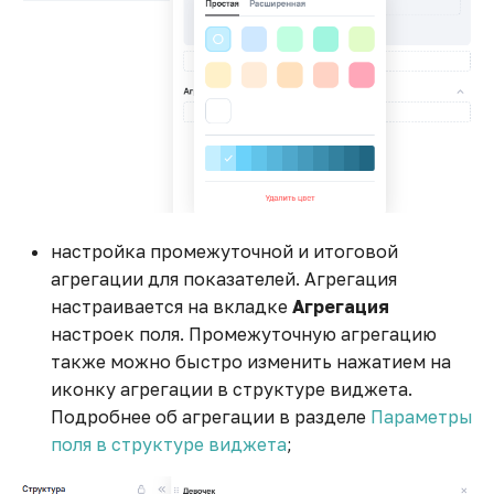
Работа с web-сервисами
Расчетные агрегаты и
встроенные функции
Создание
анимированного графика
настройка промежуточной и итоговой
Соединение таблиц
агрегации для показателей. Агрегация
факта и плана с разными
настраивается на вкладке
Агрегация
уровнями детализации
настроек поля. Промежуточную агрегацию
также можно быстро изменить нажатием на
Создание виджета
иконку агрегации в структуре виджета.
Воронки
Подробнее об агрегации в разделе
Параметры
поля в структуре виджета
;
Создание рассылок