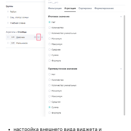
Тепловая карта с
кастомной стилизацией
Транспонирование
таблицы
Фильтры, их виды и
особенности
Что такое LOD-
выражения и их
практическое
применение
Экспорт данных в Google
Таблицы
настройка внешнего вида виджета и