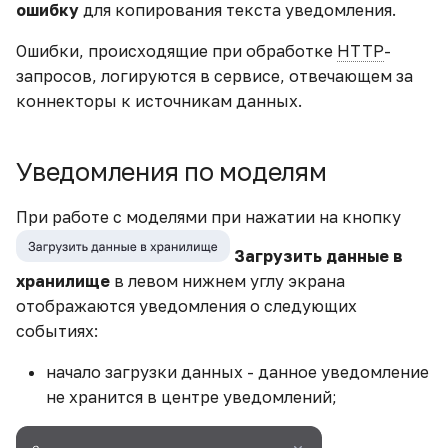
Как изменить тип поля
ошибку
для копирования текста уведомления.
Замена модели
Текст
Древовидная карта
Ошибки, происходящие при обработке
HTTP
-
Как построить опорную
Просмотр модели
Работа с каталогами
запросов, логируются в сервисе, отвечающем за
линию
Тепловая карта
виджета
коннекторы к источникам данных.
Как посчитать АППГ
Карта
Просмотр виджетов
(аналогичный период
модели
Уведомления по моделям
прошлого года)
Плиточная карта
Работа с каталогами
При работе с моделями при нажатии на кнопку
Кнопка-переключатель
Облако тегов
для виджета
Загрузить данные в
KPI
хранилище
в левом нижнем углу экрана
Кнопка-переключатель
отображаются уведомления о следующих
для выбора периода
Тренд
событиях:
начало загрузки данных - данное уведомление
Когортный анализ
Датчик
не хранится в центре уведомлений;
Линейный график с
HTML
пиковыми значениями