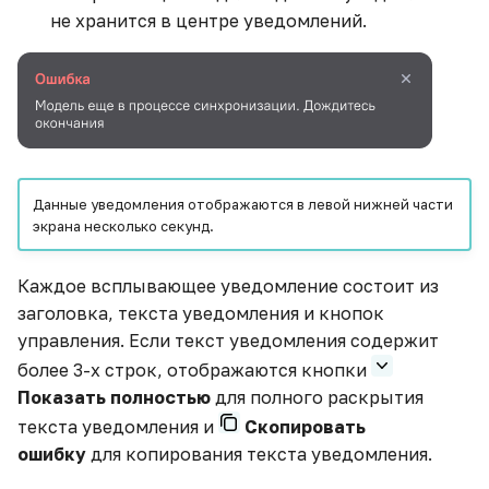
не хранится в центре уведомлений.
Общий гайд по созданию
HTML виджетов с Apache
Echarts
Отображение нескольких
показателей в одном
тренде
Данные уведомления отображаются в левой нижней части
экрана несколько секунд.
Подключение
источников из облачного
Каждое всплывающее уведомление состоит из
хранилища
заголовка, текста уведомления и кнопок
управления. Если текст уведомления содержит
Подключение к 1С
более 3-х строк, отображаются кнопки
Показать полностью
для полного раскрытия
Получение данных с
текста уведомления и
Скопировать
google sheets в ETL с
ошибку
для копирования текста уведомления.
помощью python