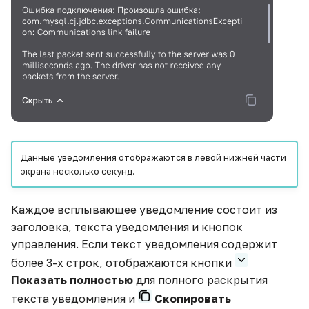
Замена источников в
Комбинированная
данных
Общий доступ
модели данных
диаграмма с
Удаление виджета
накоплением (верт.)
ETL-блоки
Наследуемые права
Заполнение вычисляемой
Клонирование виджета
таблицы данными из
Комбинированная
Вычисляемые поля
Действия пользователей
таблицы источника
диаграмма (гор.)
Экспорт данных
Вычисляемые таблицы
Фильтры
Заполнение пустых
Комбинированная
Управление публичным
значений датасета
диаграмма с
ETL-редактор
доступом
Переменные
Данные уведомления отображаются в левой нижней части
накоплением (гор.)
экрана несколько секунд.
Звёздный рейтинг
Работа с каталогами
Email рассылки
Контейнеры
Круговая диаграмма
Каждое всплывающее уведомление состоит из
Интеграция с ФРНСИ в
Общий доступ
Вкладки
заголовка, текста уведомления и кнопок
сфере здравоохранения
Кольцевая диаграмма
управления. Если текст уведомления содержит
Наследуемые права
Кнопки
более 3-х строк, отображаются кнопки
Как встроить виджет в
Полярная диаграмма
Показать полностью
для полного раскрытия
сайт
Действия пользователей
Изображения
текста уведомления и
Скопировать
Пузырьковая диаграмма