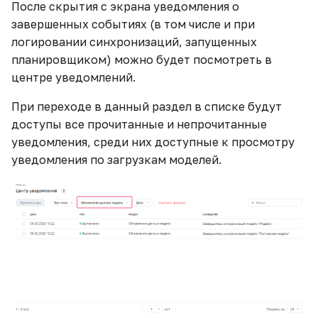
После скрытия с экрана уведомления о
Построение виджета
завершенных событиях (в том числе и при
"Карта"
логировании синхронизаций, запущенных
планировщиком) можно будет посмотреть в
Примеры использования
центре уведомлений.
переменных
При переходе в данный раздел в списке будут
Пример использования
доступы все прочитанные и непрочитанные
ETL-блока "Декоратор"
уведомления, среди них доступные к просмотру
уведомления по загрузкам моделей.
Пример расчета разных
агрегатов на разных
уровнях группировки
Пример создания гео-
виджета с метками
Простая установка
Jupyter Notebook