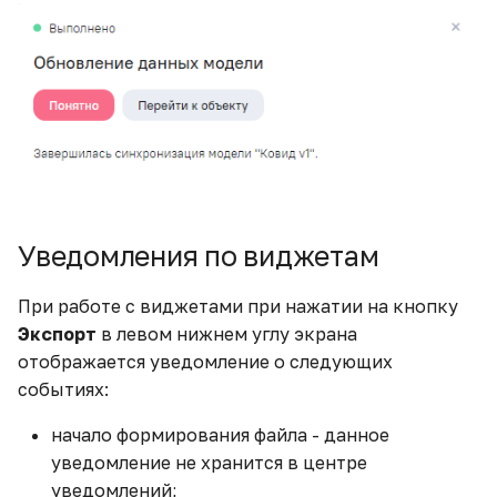
Тепловая карта с
кастомной стилизацией
Транспонирование
таблицы
Фильтры, их виды и
особенности
Уведомления по виджетам
Что такое LOD-
выражения и их
практическое
При работе с виджетами при нажатии на кнопку
применение
Экспорт
в левом нижнем углу экрана
отображается уведомление о следующих
Экспорт данных в Google
событиях:
Таблицы
начало формирования файла - данное
уведомление не хранится в центре
уведомлений;