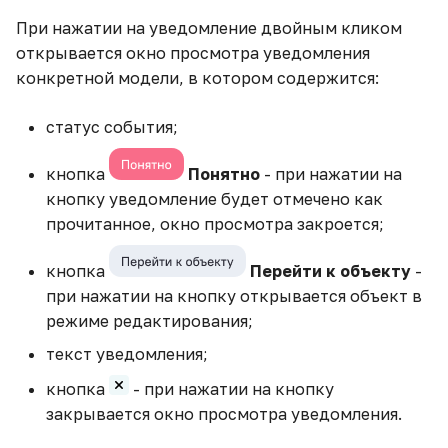
При нажатии на уведомление двойным кликом
Работа с web-сервисами
открывается окно просмотра уведомления
конкретной модели, в котором содержится:
Расчетные агрегаты и
встроенные функции
статус события;
Создание
кнопка
Понятно
- при нажатии на
анимированного графика
кнопку уведомление будет отмечено как
прочитанное, окно просмотра закроется;
Соединение таблиц
факта и плана с разными
кнопка
Перейти к объекту
-
уровнями детализации
при нажатии на кнопку открывается объект в
режиме редактирования;
Создание виджета
текст уведомления;
Воронки
кнопка
- при нажатии на кнопку
Создание рассылок
закрывается окно просмотра уведомления.